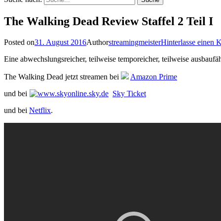
The Walking Dead Review Staffel 2 Teil I
Posted on
31. August 2016
Author
streamingmeister
Hinterlasse einen
Eine abwechslungsreicher, teilweise temporeicher, teilweise ausbaufäh
The Walking Dead jetzt streamen bei
Amazon Prime
und bei
Sky Ticket
und bei
Netflix
.