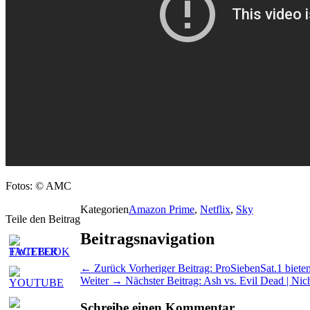
Fotos: © AMC
Kategorien
Amazon Prime
,
Netflix
,
Sky
Teile den Beitrag
Beitragsnavigation
← Zurück
Vorheriger Beitrag:
ProSiebenSat.1 biete
Weiter →
Nächster Beitrag:
Ash vs. Evil Dead | Nich
Schreibe einen Kommentar