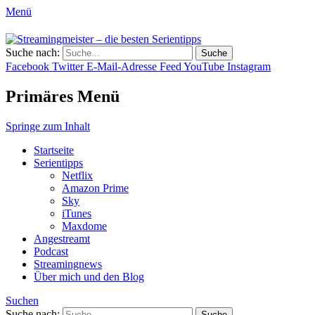
Menü
Streamingmeister – die besten S
Suche nach:
Hol dir die besten Serientipps, Kritiken u
Facebook
Twitter
E-Mail-Adresse
Feed
YouTube
Instagram
Primäres Menü
Springe zum Inhalt
Startseite
Serientipps
Netflix
Amazon Prime
Sky
iTunes
Maxdome
Angestreamt
Podcast
Streamingnews
Über mich und den Blog
Suchen
Suche nach: