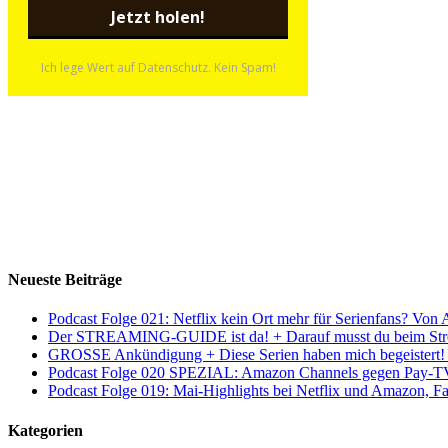
Ich lege Wert auf Datenschutz. Kein Spam!
Neueste Beiträge
Podcast Folge 021: Netflix kein Ort mehr für Serienfans? Von
Der STREAMING-GUIDE ist da! + Darauf musst du beim Stre
GROSSE Ankündigung + Diese Serien haben mich begeistert! 
Podcast Folge 020 SPEZIAL: Amazon Channels gegen Pay-TV
Podcast Folge 019: Mai-Highlights bei Netflix und Amazon, Fa
Kategorien