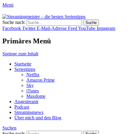
Menü
Streamingmeister – die besten
Suche nach:
Hol dir die besten Serientipps, Kritiken
Serientipps
Facebook
Twitter
E-Mail-Adresse
Feed
YouTube
Instagram
und Reviews zu neuen Serien und neuen
Staffeln.
Primäres Menü
Springe zum Inhalt
Startseite
Serientipps
Netflix
Amazon Prime
Sky
iTunes
Maxdome
Angestreamt
Podcast
Streamingnews
Über mich und den Blog
Suchen
Suche nach: