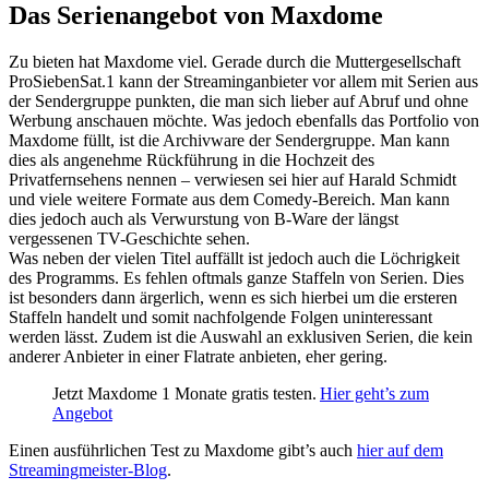
Das Serienangebot von Maxdome
Zu bieten hat Maxdome viel. Gerade durch die Muttergesellschaft
ProSiebenSat.1 kann der Streaminganbieter vor allem mit Serien aus
der Sendergruppe punkten, die man sich lieber auf Abruf und ohne
Werbung anschauen möchte. Was jedoch ebenfalls das Portfolio von
Maxdome füllt, ist die Archivware der Sendergruppe. Man kann
dies als angenehme Rückführung in die Hochzeit des
Privatfernsehens nennen – verwiesen sei hier auf Harald Schmidt
und viele weitere Formate aus dem Comedy-Bereich. Man kann
dies jedoch auch als Verwurstung von B-Ware der längst
vergessenen TV-Geschichte sehen.
Was neben der vielen Titel auffällt ist jedoch auch die Löchrigkeit
des Programms. Es fehlen oftmals ganze Staffeln von Serien. Dies
ist besonders dann ärgerlich, wenn es sich hierbei um die ersteren
Staffeln handelt und somit nachfolgende Folgen uninteressant
werden lässt. Zudem ist die Auswahl an exklusiven Serien, die kein
anderer Anbieter in einer Flatrate anbieten, eher gering.
Jetzt Maxdome 1 Monate gratis testen.
Hier geht’s zum
Angebot
Einen ausführlichen Test zu Maxdome gibt’s auch
hier auf dem
Streamingmeister-Blog
.