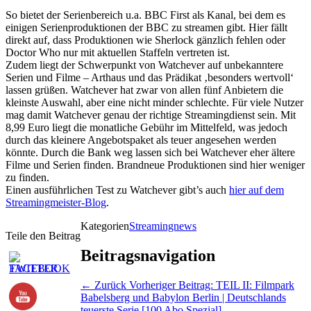
So bietet der Serienbereich u.a. BBC First als Kanal, bei dem es
einigen Serienproduktionen der BBC zu streamen gibt. Hier fällt
direkt auf, dass Produktionen wie Sherlock gänzlich fehlen oder
Doctor Who nur mit aktuellen Staffeln vertreten ist.
Zudem liegt der Schwerpunkt von Watchever auf unbekanntere
Serien und Filme – Arthaus und das Prädikat ‚besonders wertvoll‘
lassen grüßen. Watchever hat zwar von allen fünf Anbietern die
kleinste Auswahl, aber eine nicht minder schlechte. Für viele Nutzer
mag damit Watchever genau der richtige Streamingdienst sein. Mit
8,99 Euro liegt die monatliche Gebühr im Mittelfeld, was jedoch
durch das kleinere Angebotspaket als teuer angesehen werden
könnte. Durch die Bank weg lassen sich bei Watchever eher ältere
Filme und Serien finden. Brandneue Produktionen sind hier weniger
zu finden.
Einen ausführlichen Test zu Watchever gibt’s auch
hier auf dem
Streamingmeister-Blog
.
Kategorien
Streamingnews
Teile den Beitrag
Beitragsnavigation
← Zurück
Vorheriger Beitrag:
TEIL II: Filmpark
Babelsberg und Babylon Berlin | Deutschlands
teuerste Serie [100 Abo Spezial]