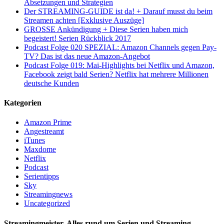
Absetzungen und Strategien
Der STREAMING-GUIDE ist da! + Darauf musst du beim
Streamen achten [Exklusive Auszüge]
GROSSE Ankündigung + Diese Serien haben mich
begeistert! Serien Rückblick 2017
Podcast Folge 020 SPEZIAL: Amazon Channels gegen Pay-
TV? Das ist das neue Amazon-Angebot
Podcast Folge 019: Mai-Highlights bei Netflix und Amazon,
Facebook zeigt bald Serien? Netflix hat mehrere Millionen
deutsche Kunden
Kategorien
Amazon Prime
Angestreamt
iTunes
Maxdome
Netflix
Podcast
Serientipps
Sky
Streamingnews
Uncategorized
Streamingmeister. Alles rund um Serien und Streaming