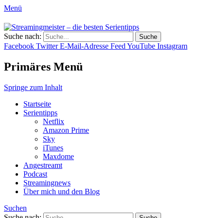
Menü
Streamingmeister – die besten
Suche nach:
Hol dir die besten Serientipps, Kritiken
Serientipps
Facebook
Twitter
E-Mail-Adresse
Feed
YouTube
Instagram
und Reviews zu neuen Serien und neuen
Staffeln.
Primäres Menü
Springe zum Inhalt
Startseite
Serientipps
Netflix
Amazon Prime
Sky
iTunes
Maxdome
Angestreamt
Podcast
Streamingnews
Über mich und den Blog
Suchen
Suche nach: