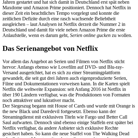
Jahren gestartet und hat sich damit in Deutschland erst spät neben
Maxdome und Amazon Prime positioniert. Dennoch hat Netflix in
dieser Zeit ein beachtliches Tempo vorgelegt und konnte die
zeitlichen Defizite durch eine rasch wachsende Beliebtheit
ausgleichen – laut Analysen ist Netflix derzeit die Nummer 2 in
Deutschland und damit für viele neben Amazon Prime die erste
Anlaufstelle, wenn es darum geht,
Serien online gucken
zu wollen.
Das Serienangebot von Netflix
Vor allem das Angebot an Serien und Filmen von Netflix sticht
hervor: Anfangs ebenso wie Lovefilm auf DVD- und Blu-ray-
Versand ausgerichtet, hat es sich zu einer Streamingplattform
gewandelt, die seit gut drei Jahren auch eigenproduzierte Serien,
Filme und Dokumentationen vorweisen kann. In die Karten spielt
Netflix die weltweite Expansion: seit Anfang 2016 ist Netflix in
über 190 Ländern verfügbar, was die Produktionen von Formaten
noch attraktiver und lukrativer macht.
Der Siegeszug begann mit House of Cards und wurde mit Orange is
the new Black und Daredevil fortgesetzt. Ebenso kann der
Streamingdienst mit exklusiven Titeln wie Fargo und Better Call
Saul aufwarten. Dennoch sind ebenso einige Staffeln erst später bei
Netflix verfügbar, da andere Anbieter sich exklusive Rechte
gesichert haben. So kann die neue Staffel von The Walking Dead