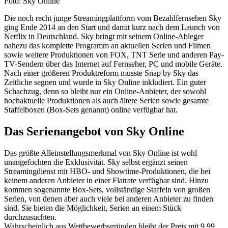
Foto: Sky Online
Die noch recht junge Streamingplattform vom Bezahlfernsehen Sky
ging Ende 2014 an den Start und damit kurz nach dem Launch von
Netflix in Deutschland. Sky bringt mit seinem Online-Ableger
nahezu das komplette Programm an aktuellen Serien und Filmen
sowie weitere Produktionen von FOX, TNT Serie und anderen Pay-
TV-Sendern über das Internet auf Fernseher, PC und mobile Geräte.
Nach einer größeren Produktreform musste Snap by Sky das
Zeitliche segnen und wurde in Sky Online inkludiert. Ein guter
Schachzug, denn so bleibt nur ein Online-Anbieter, der sowohl
hochaktuelle Produktionen als auch ältere Serien sowie gesamte
Staffelboxen (Box-Sets genannt) online verfügbar hat.
Das Serienangebot von Sky Online
Das größte Alleinstellungsmerkmal von Sky Online ist wohl
unangefochten die Exklusivität. Sky selbst ergänzt seinen
Streamingdienst mit HBO- und Showtime-Produktionen, die bei
keinem anderen Anbieter in einer Flatrate verfügbar sind. Hinzu
kommen sogenannte Box-Sets, vollständige Staffeln von großen
Serien, von denen aber auch viele bei anderen Anbieter zu finden
sind. Sie bieten die Möglichkeit, Serien an einem Stück
durchzusuchten.
Wahrscheinlich aus Wettbewerbsgründen bleibt der Preis mit 9,99