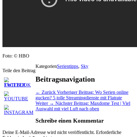
Foto: © HBO
Kategorien
Serientipps
,
Sky
Teile den Beitrag
Beitragsnavigation
← Zurück
Vorheriger Beitrag:
Wo Serien online
gucken? 5 tolle Streamingdienste mit Flatrate
Weiter →
Nächster Beitrag:
Maxdome Test | Viel
Auswahl mit viel Luft nach oben
Schreibe einen Kommentar
Deine E-Mail-Adresse wird nicht veröffentlicht.
Erforderliche