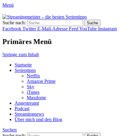
Menü
Streamingmeister – die besten
Suche nach:
Hol dir die besten Serientipps, Kritiken
Serientipps
Facebook
Twitter
E-Mail-Adresse
Feed
YouTube
Instagram
und Reviews zu neuen Serien und neuen
Staffeln.
Primäres Menü
Springe zum Inhalt
Startseite
Serientipps
Netflix
Amazon Prime
Sky
iTunes
Maxdome
Angestreamt
Podcast
Streamingnews
Über mich und den Blog
Suchen
Suche nach: