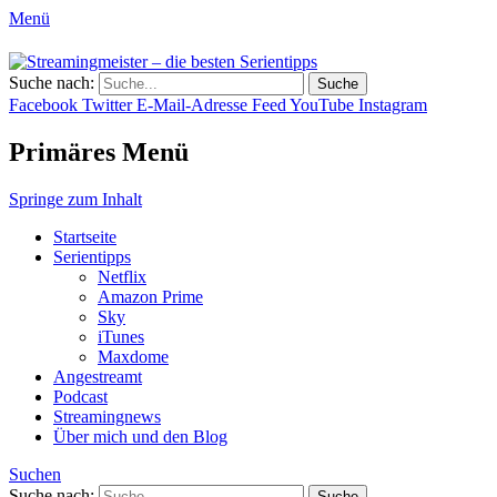
Menü
Streamingmeister – die besten
Suche nach:
Hol dir die besten Serientipps, Kritiken
Serientipps
Facebook
Twitter
E-Mail-Adresse
Feed
YouTube
Instagram
und Reviews zu neuen Serien und neuen
Staffeln.
Primäres Menü
Springe zum Inhalt
Startseite
Serientipps
Netflix
Amazon Prime
Sky
iTunes
Maxdome
Angestreamt
Podcast
Streamingnews
Über mich und den Blog
Suchen
Suche nach: