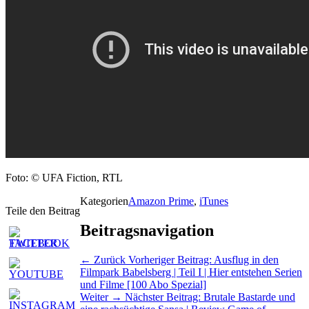
Foto: © UFA Fiction, RTL
Kategorien
Amazon Prime
,
iTunes
Teile den Beitrag
Beitragsnavigation
← Zurück
Vorheriger Beitrag:
Ausflug in den
Filmpark Babelsberg | Teil I | Hier entstehen Serien
und Filme [100 Abo Spezial]
Weiter →
Nächster Beitrag:
Brutale Bastarde und