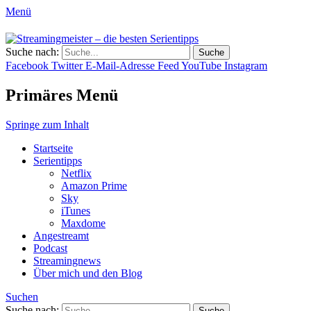
Menü
Streamingmeister – die besten
Suche nach:
Hol dir die besten Serientipps, Kritiken
Serientipps
Facebook
Twitter
E-Mail-Adresse
Feed
YouTube
Instagram
und Reviews zu neuen Serien und neuen
Staffeln.
Primäres Menü
Springe zum Inhalt
Startseite
Serientipps
Netflix
Amazon Prime
Sky
iTunes
Maxdome
Angestreamt
Podcast
Streamingnews
Über mich und den Blog
Suchen
Suche nach: