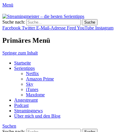
Menü
Streamingmeister – die besten
Suche nach:
Hol dir die besten Serientipps, Kritiken
Serientipps
Facebook
Twitter
E-Mail-Adresse
Feed
YouTube
Instagram
und Reviews zu neuen Serien und neuen
Staffeln.
Primäres Menü
Springe zum Inhalt
Startseite
Serientipps
Netflix
Amazon Prime
Sky
iTunes
Maxdome
Angestreamt
Podcast
Streamingnews
Über mich und den Blog
Suchen
Suche nach: