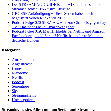
Absetzungen und Strategien
Der STREAMING-GUIDE ist da! + Darauf musst du beim
Streamen achten [Exklusive Auszüge]
GROSSE Ankündigung + Diese Serien haben mich
begeistert! Serien Rückblick 2017
Podcast Folge 020 SPEZIAL: Amazon Channels gegen Pay-
TV? Das ist das neue Amazon-Angebot
Podcast Folge 019: Mai-Highlights bei Netflix und Amazon,
Facebook zeigt bald Serien? Netflix hat mehrere Millionen
deutsche Kunden
Kategorien
Amazon Prime
Angestreamt
iTunes
Maxdome
Netflix
Podcast
Serientipps
Sky
Streamingnews
Uncategorized
Streamingmeister. Alles rund um Serien und Streaming