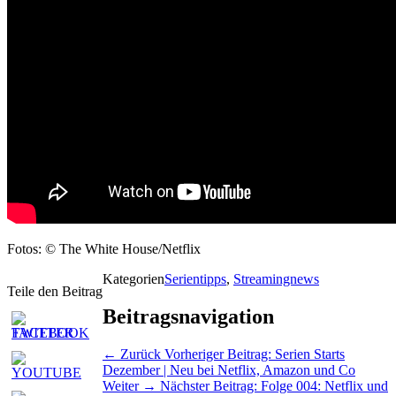
Fotos: © The White House/Netflix
Kategorien
Serientipps
,
Streamingnews
Teile den Beitrag
Beitragsnavigation
← Zurück
Vorheriger Beitrag:
Serien Starts
Dezember | Neu bei Netflix, Amazon und Co
Weiter →
Nächster Beitrag:
Folge 004: Netflix und