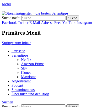
Menü
Streamingmeister – die besten
Suche nach:
Hol dir die besten Serientipps, Kritiken
Serientipps
Facebook
Twitter
E-Mail-Adresse
Feed
YouTube
Instagram
und Reviews zu neuen Serien und neuen
Staffeln.
Primäres Menü
Springe zum Inhalt
Startseite
Serientipps
Netflix
Amazon Prime
Sky
iTunes
Maxdome
Angestreamt
Podcast
Streamingnews
Über mich und den Blog
Suchen
Suche nach: