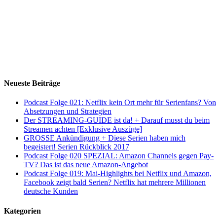
Neueste Beiträge
Podcast Folge 021: Netflix kein Ort mehr für Serienfans? Von
Absetzungen und Strategien
Der STREAMING-GUIDE ist da! + Darauf musst du beim
Streamen achten [Exklusive Auszüge]
GROSSE Ankündigung + Diese Serien haben mich
begeistert! Serien Rückblick 2017
Podcast Folge 020 SPEZIAL: Amazon Channels gegen Pay-
TV? Das ist das neue Amazon-Angebot
Podcast Folge 019: Mai-Highlights bei Netflix und Amazon,
Facebook zeigt bald Serien? Netflix hat mehrere Millionen
deutsche Kunden
Kategorien