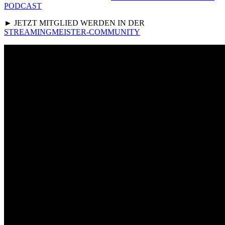
PODCAST
► JETZT MITGLIED WERDEN IN DER
STREAMINGMEISTER-COMMUNITY