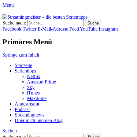
Menü
Streamingmeister – die besten
Suche nach:
Hol dir die besten Serientipps, Kritiken
Serientipps
Facebook
Twitter
E-Mail-Adresse
Feed
YouTube
Instagram
und Reviews zu neuen Serien und neuen
Staffeln.
Primäres Menü
Springe zum Inhalt
Startseite
Serientipps
Netflix
Amazon Prime
Sky
iTunes
Maxdome
Angestreamt
Podcast
Streamingnews
Über mich und den Blog
Suchen
Suche nach: