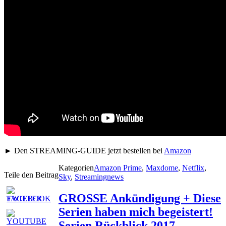
► Den STREAMING-GUIDE jetzt bestellen bei
Amazon
Kategorien
Amazon Prime
,
Maxdome
,
Netflix
,
Teile den Beitrag
Sky
,
Streamingnews
GROSSE Ankündigung + Diese
Serien haben mich begeistert!
Serien Rückblick 2017