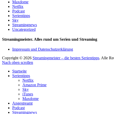
Maxdome
Netflix
Podcast
Serientipps
Sky
Streamingnews
Uncategorized
Streamingmeister. Alles rund um Serien und Streaming
Impressum und Datenschutzerklärung
Copyright © 2026
Streamingmeister – die besten Serientipps
. Alle R
Nach oben scrollen
Startseite
Serientipps
Netflix
Amazon Prime
Sky
iTunes
Maxdome
Angestreamt
Podcast
Streamingnews