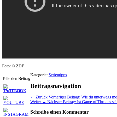
Foto: © ZDF
Kategorien
Serientipps
Teile den Beitrag
Beitragsnavigation
← Zurück
Vorheriger Beitrag:
Wie du unterwegs meh
Weiter →
Nächster Beitrag:
Ist Game of Thrones sch
Schreibe einen Kommentar