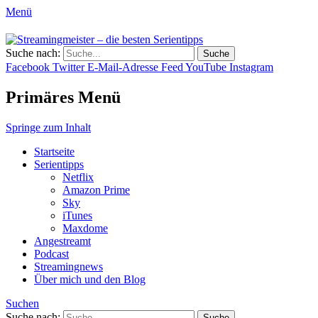
Menü
Streamingmeister – die besten S
Suche nach:
Hol dir die besten Serientipps, Kritiken u
Facebook
Twitter
E-Mail-Adresse
Feed
YouTube
Instagram
Primäres Menü
Springe zum Inhalt
Startseite
Serientipps
Netflix
Amazon Prime
Sky
iTunes
Maxdome
Angestreamt
Podcast
Streamingnews
Über mich und den Blog
Suchen
Suche nach: