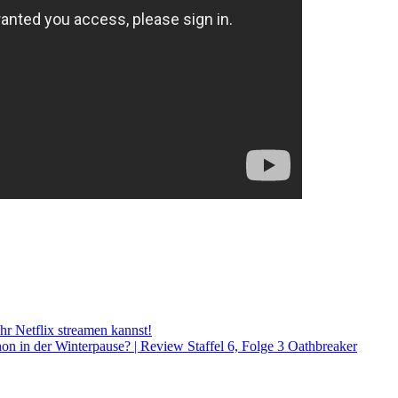
r Netflix streamen kannst!
on in der Winterpause? | Review Staffel 6, Folge 3 Oathbreaker