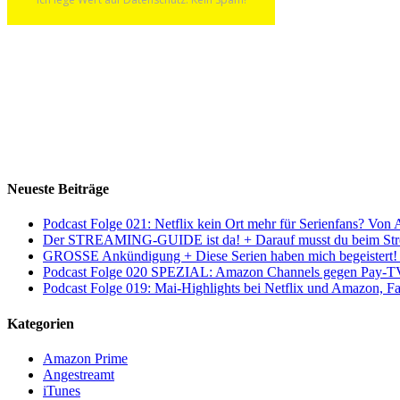
Neueste Beiträge
Podcast Folge 021: Netflix kein Ort mehr für Serienfans? Von
Der STREAMING-GUIDE ist da! + Darauf musst du beim Stre
GROSSE Ankündigung + Diese Serien haben mich begeistert! 
Podcast Folge 020 SPEZIAL: Amazon Channels gegen Pay-TV
Podcast Folge 019: Mai-Highlights bei Netflix und Amazon, Fa
Kategorien
Amazon Prime
Angestreamt
iTunes