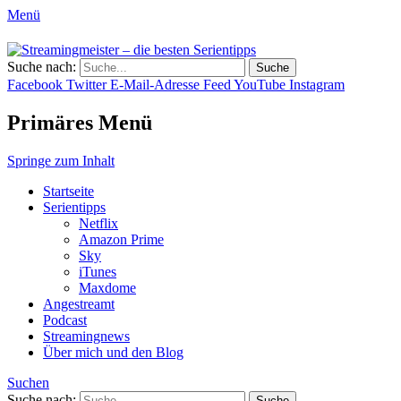
Menü
Streamingmeister – die besten
Suche nach:
Hol dir die besten Serientipps, Kritiken
Serientipps
Facebook
Twitter
E-Mail-Adresse
Feed
YouTube
Instagram
und Reviews zu neuen Serien und neuen
Staffeln.
Primäres Menü
Springe zum Inhalt
Startseite
Serientipps
Netflix
Amazon Prime
Sky
iTunes
Maxdome
Angestreamt
Podcast
Streamingnews
Über mich und den Blog
Suchen
Suche nach: